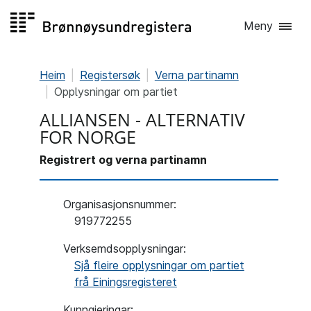
Hopp
Meny
til
innhald
Heim
Registersøk
Verna partinamn
Opplysningar om partiet
ALLIANSEN - ALTERNATIV
FOR NORGE
Registrert og verna partinamn
Organisasjonsnummer
:
919772255
Verksemdsopplysningar:
Sjå fleire opplysningar om partiet
frå Einingsregisteret
Kunngjeringar: