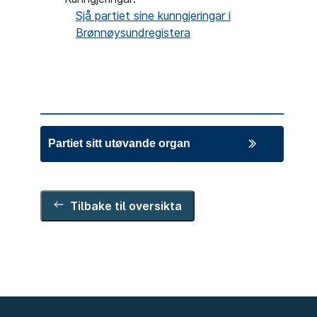
Sjå partiet sine kunngjeringar i
Brønnøysundregistera
Partiet sitt utøvande organ
Leiar
Hans Jørgen Lysglimt Johansen
Tilbake til oversikta
Styremedlemmer
Bjørnar Røyset