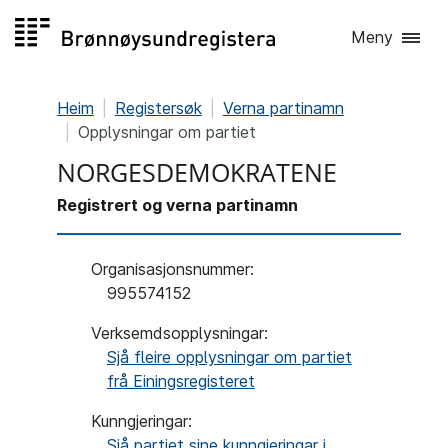
Hopp
Meny
til
innhald
Heim
Registersøk
Verna partinamn
Opplysningar om partiet
NORGESDEMOKRATENE
Registrert og verna partinamn
Organisasjonsnummer
:
995574152
Verksemdsopplysningar:
Sjå fleire opplysningar om partiet
frå Einingsregisteret
Kunngjeringar:
Sjå partiet sine kunngjeringar i