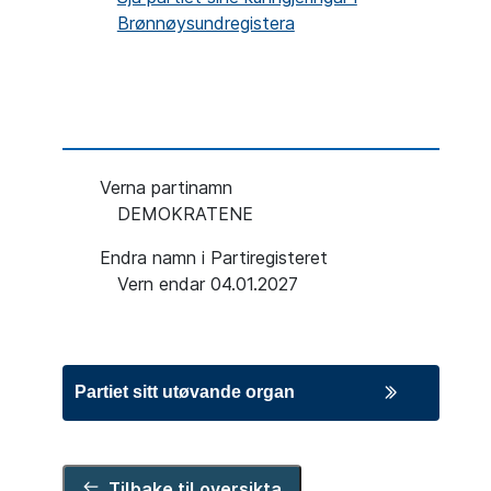
Brønnøysundregistera
Verna partinamn
DEMOKRATENE
Endra namn i Partiregisteret
Vern endar
04.01.2027
Partiet sitt utøvande organ
Leiar
Anne Cecilie Kristensen
Tilbake til oversikta