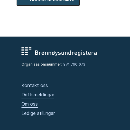
Nestleiarar
Øyvind Eikrem
Trond Gunnar Christiansen
Styremedlemmer
Jostein Thu
Jon Lunde
Jan Einar Gravseth
Jan Ove Andersen
Richard Krogstad
Organisasjonsnummer:
974 760 673
Vegar Wehus Hoxmark
Kari Gjærum Jenssen
Ole Anders Flatmo
Kontakt oss
Dag-Øyvind Lauvnes
Ole Andreas Sleveland
Driftsmeldingar
Om oss
Varamedlemmer
Rune Andreassen
Ledige stillingar
Kjell Ove Thon
Morten Vala